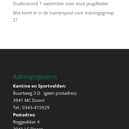
Ouderavond 7 september voor onze jeugdleden
Wie komt er in de trainerspool voor trainingsgroep
2?
Adresgegevens
Kantine en Sportvelden:
Buurtweg 3 D (geen postadres)
3941 MC Doorn
Tel.: 0343-415929
Postadres:
Roggeakker 4