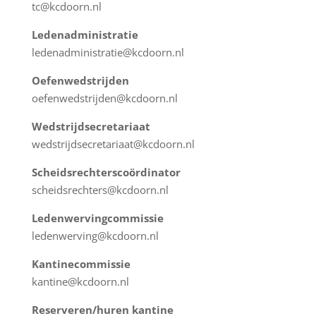
tc@kcdoorn.nl
Ledenadministratie
ledenadministratie@kcdoorn.nl
Oefenwedstrijden
oefenwedstrijden@kcdoorn.nl
Wedstrijdsecretariaat
wedstrijdsecretariaat@kcdoorn.nl
Scheidsrechterscoördinator
scheidsrechters@kcdoorn.nl
Ledenwervingcommissie
ledenwerving@kcdoorn.nl
Kantinecommissie
kantine@kcdoorn.nl
Reserveren/huren kantine