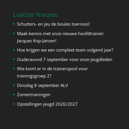
Laatste Nieuws
Schutters- en jeu de boules toernooi!
Maak kennis met onze nieuwe hoofdtrainer:
Jacques Kop-Jansen!
Hoe krijgen we een compleet team volgend jaar?
Ouderavond 7 september voor onze jeugdleden
Wie komt er in de trainerspool voor
trainingsgroep 2?
Dinsdag 8 september ALV
Zomertrainingen
Opstellingen jeugd 2026/2027