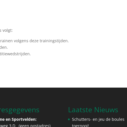
 volgt:
ainen volgens deze trainingstijden.
den.
itiewedstrijden.
resgegevens
Laatste Nieuws
ne en Sportvelden:
Schutters- en jeu de boules
tweg 3 D (geen postadres)
toernooi!