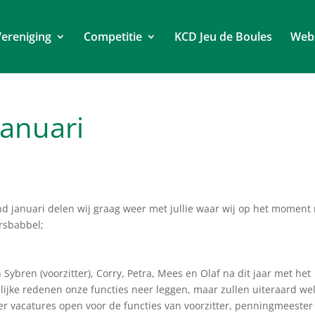
ereniging
Competitie
KCD Jeu de Boules
Web
Januari
nd januari delen wij graag weer met jullie waar wij op het moment
ursbabbel;
ybren (voorzitter), Corry, Petra, Mees en Olaf na dit jaar met het
ijke redenen onze functies neer leggen, maar zullen uiteraard we
 er vacatures open voor de functies van voorzitter, penningmeester