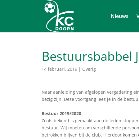
Nieuws
V
Bestuursbabbel 
14 februari, 2019
|
Overig
Naar aanleiding van afgelopen vergadering ei
bezig zijn. Deze voortgang lees je in de bestu
Bestuur 2019/2020
Zoals bekend is gemaakt aan de leden stoppen S
bestuur. Wij moeten om verschillende persoonl
betrokken blijven bij de club. Hierdoor komen