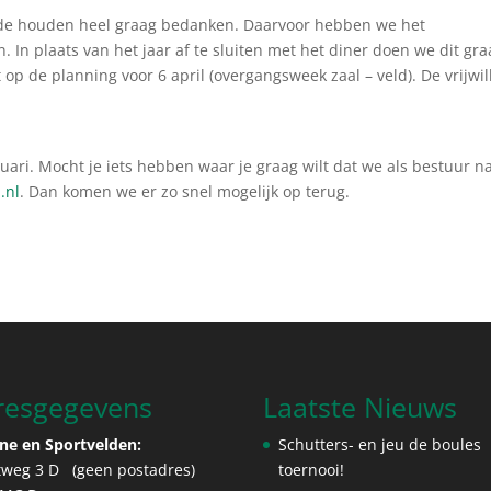
iende houden heel graag bedanken. Daarvoor hebben we het
. In plaats van het jaar af te sluiten met het diner doen we dit gr
op de planning voor 6 april (overgangsweek zaal – veld). De vrijwil
uari. Mocht je iets hebben waar je graag wilt dat we als bestuur n
.nl
. Dan komen we er zo snel mogelijk op terug.
resgegevens
Laatste Nieuws
ne en Sportvelden:
Schutters- en jeu de boules
tweg 3 D (geen postadres)
toernooi!