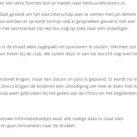
 een van deze functies kun je mailen naar
bestuur@kcdoorn.nl
.
aat gesteld om het voorzitterschap over te nemen met Jan Willem
naast worden er op korte termijn ook al gesprekken gevoerd met een
het secretariaat zijn wij dus nog op zoek naar een vrijwilliger.
is de draad weer opgepakt om sponsoren te sluiten. Hiermee zijn
en heten bij de club. We zullen deze in een los bericht nog even i
 insteek krijgen, maar een datum (in juni) is gepland. Er wordt nu 
e clinics krijgen de kinderen een uitnodiging om mee te doen met h
hulp weer gebruiken bij het geven van de clinics en het begeleide
nieuwe informatieboekjes waar alle nodige data in staat voor
f en gaan binnenkort naar de drukker.