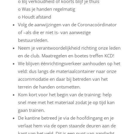
o Bij verkoudheid of koorts blijf je thuis
o Was je handen regelmatig
o Houdt afstand
Volg de aanwijzingen van de Coronacoördinator
of –als die er niet is- van aanwezige
bestuursleden.
Neem je verantwoordelijkheid richting onze leden
en de club. Maatregelen en boetes treffen KCD!
We blijven éénrichtingsverkeer aanhouden op het
veld: dus langs de materiaalcontainer naar onze
accommodatie en daar bij betreden van het
terrein de handen ontsmetten.
Kom kort voor het begin van de training: help
snel mee met het materiaal zodat je op tijd kan
gaan trainen.
De kantine betreed je via de hoofdingang en je
verlaat hem via de open staande deuren aan de
kant van het veld. Dit is een punt van aandacht