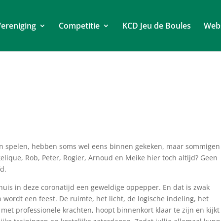
ereniging
Competitie
KCD Jeu de Boules
Web
 en spelen, hebben soms wel eens binnen gekeken, maar sommigen
lique, Rob, Peter, Rogier, Arnoud en Meike hier toch altijd? Geen
d.
huis in deze coronatijd een geweldige oppepper. En dat is zwak
ordt een feest. De ruimte, het licht, de logische indeling, het
t professionele krachten, hoopt binnenkort klaar te zijn en kijkt