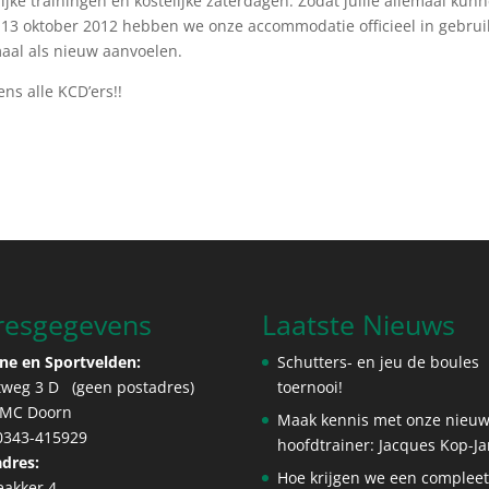
ijke trainingen en kostelijke zaterdagen. Zodat jullie allemaal kun
p 13 oktober 2012 hebben we onze accommodatie officieel in gebrui
maal als nieuw aanvoelen.
ns alle KCD’ers!!
resgegevens
Laatste Nieuws
ne en Sportvelden:
Schutters- en jeu de boules
tweg 3 D (geen postadres)
toernooi!
 MC Doorn
Maak kennis met onze nieu
 0343-415929
hoofdtrainer: Jacques Kop-J
dres:
Hoe krijgen we een complee
eakker 4