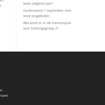
nen
team volgend jaar?
k
Ouderavond 7 september voor
onze jeugdleden
Wie komt er in de trainerspool
voor trainingsgroep 2?
we
ansen!
t