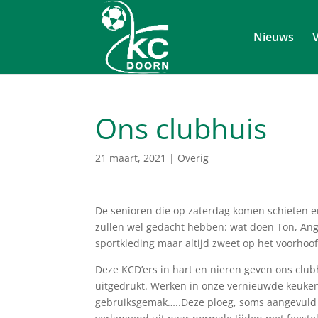
Nieuws
V
Ons clubhuis
21 maart, 2021
|
Overig
De senioren die op zaterdag komen schieten
zullen wel gedacht hebben: wat doen Ton, Ange
sportkleding maar altijd zweet op het voorhoof
Deze KCD’ers in hart en nieren geven ons club
uitgedrukt. Werken in onze vernieuwde keuken w
gebruiksgemak…..Deze ploeg, soms aangevuld me