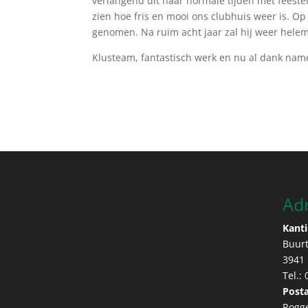
verlangend uit naar normale tijden met feestel
zien hoe fris en mooi ons clubhuis weer is. O
genomen. Na ruim acht jaar zal hij weer hele
Klusteam, fantastisch werk en nu al dank name
Ad
Kanti
Buur
3941
Tel.:
Posta
Rogg