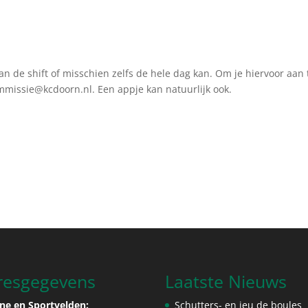
an de shift of misschien zelfs de hele dag kan. Om je hiervoor aan 
mmissie@kcdoorn.nl
. Een appje kan natuurlijk ook.
resgegevens
Laatste Nieuws
ne en Sportvelden:
Schutters- en jeu de boules