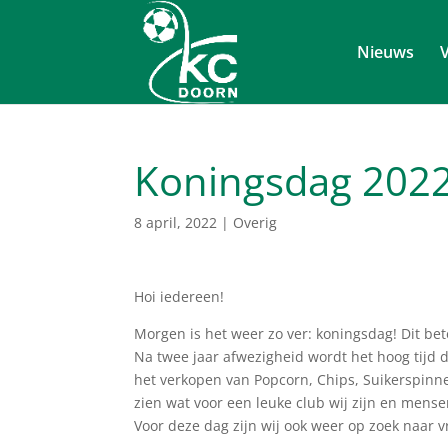
Nieuws
V
Koningsdag 202
8 april, 2022
|
Overig
Hoi iedereen!
Morgen is het weer zo ver: koningsdag! Dit be
Na twee jaar afwezigheid wordt het hoog tijd 
het verkopen van Popcorn, Chips, Suikerspinne
zien wat voor een leuke club wij zijn en mens
Voor deze dag zijn wij ook weer op zoek naar 