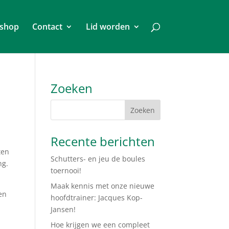
shop
Contact
Lid worden
Zoeken
Recente berichten
ten
Schutters- en jeu de boules
ng.
toernooi!
Maak kennis met onze nieuwe
en
hoofdtrainer: Jacques Kop-
Jansen!
Hoe krijgen we een compleet