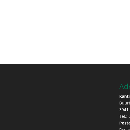
Ad
Kanti
Buur
3941
Tel.:
Posta
Rogg