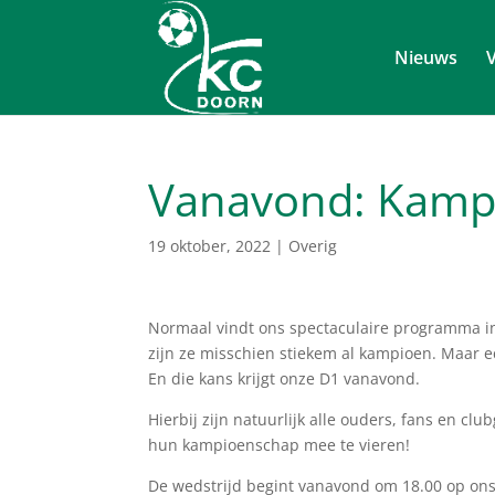
Nieuws
V
Vanavond: Kampi
19 oktober, 2022
|
Overig
Normaal vindt ons spectaculaire programma i
zijn ze misschien stiekem al kampioen. Maar e
En die kans krijgt onze D1 vanavond.
Hierbij zijn natuurlijk alle ouders, fans en 
hun kampioenschap mee te vieren!
De wedstrijd begint vanavond om 18.00 op ons