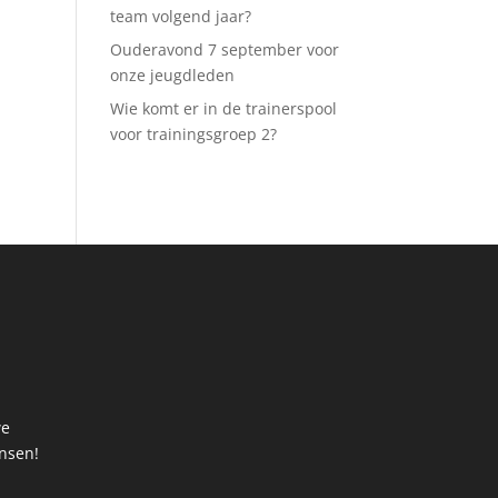
team volgend jaar?
Ouderavond 7 september voor
onze jeugdleden
Wie komt er in de trainerspool
voor trainingsgroep 2?
we
ansen!
t