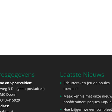
resgegevens
Laatste Nieuws
ne en Sportvelden:
Schutters- en jeu de boules
tweg 3 D (geen postadres)
toernooi!
 MC Doorn
Maak kennis met onze nieu
 0343-415929
hoofdtrainer: Jacques Kop-J
dres:
Hoe krijgen we een complee
eakker 4