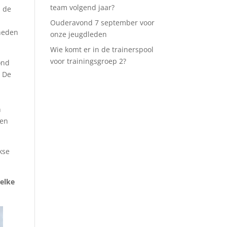
team volgend jaar?
s de
n
Ouderavond 7 september voor
gheden
onze jeugdleden
Wie komt er in de trainerspool
voor trainingsgroep 2?
ond
. De
n
gen
kse
 elke