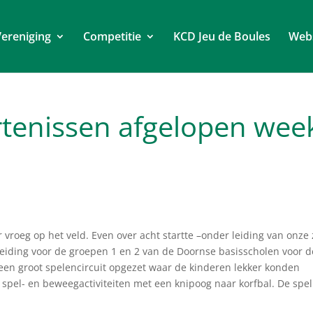
ereniging
Competitie
KCD Jeu de Boules
Web
rtenissen afgelopen wee
g
vroeg op het veld. Even over acht startte –onder leiding van onze 
reiding voor de groepen 1 en 2 van de Doornse basisscholen voor d
een groot spelencircuit opgezet waar de kinderen lekker konden
spel- en beweegactiviteiten met een knipoog naar korfbal. De spel