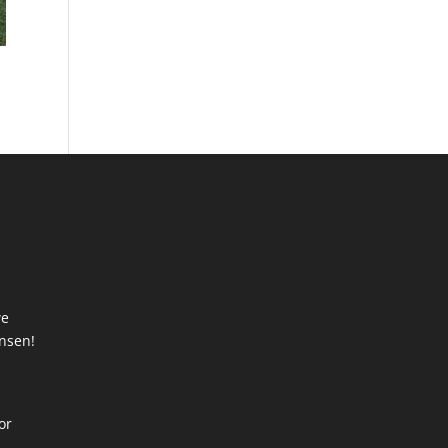
we
ansen!
t
or