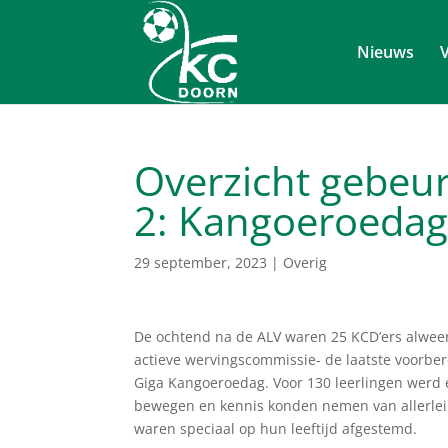
Nieuws
V
Overzicht gebeu
2: Kangoeroeda
29 september, 2023
|
Overig
De ochtend na de ALV waren 25 KCD’ers alweer 
actieve wervingscommissie- de laatste voorbe
Giga Kangoeroedag.
Voor 130 leerlingen werd 
bewegen en kennis konden nemen van allerlei 
waren speciaal op hun leeftijd afgestemd.