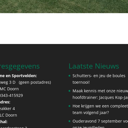
resgegevens
Laatste Nieuws
ne en Sportvelden:
Schutters- en jeu de boules
tweg 3 D (geen postadres)
toernooi!
 MC Doorn
Maak kennis met onze nieu
 0343-415929
hoofdtrainer: Jacques Kop-J
dres:
Hoe krijgen we een complee
eakker 4
team volgend jaar?
 LC Doorn
Ouderavond 7 september vo
hal:
onze jeugdleden