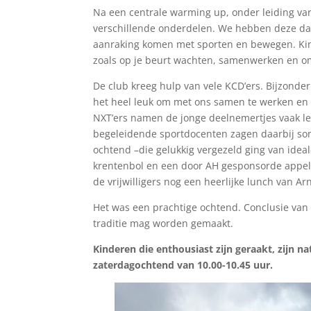
Na een centrale warming up, onder leiding van
verschillende onderdelen. We hebben deze dag
aanraking komen met sporten en bewegen. Kind
zoals op je beurt wachten, samenwerken en om
De club kreeg hulp van vele KCD’ers. Bijzond
het heel leuk om met ons samen te werken en
NXT’ers namen de jonge deelnemertjes vaak let
begeleidende sportdocenten zagen daarbij so
ochtend –die gelukkig vergezeld ging van ide
krentenbol en een door AH gesponsorde appel 
de vrijwilligers nog een heerlijke lunch van Ar
Het was een prachtige ochtend. Conclusie van
traditie mag worden gemaakt.
Kinderen die enthousiast zijn geraakt, zijn n
zaterdagochtend van 10.00-10.45 uur.