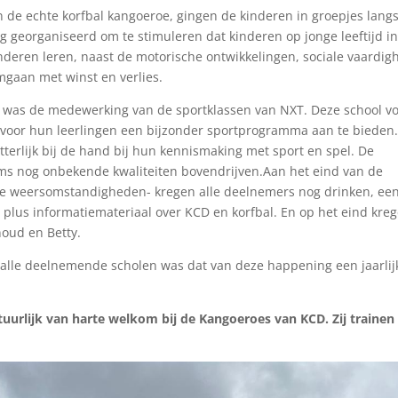
 de echte korfbal kangoeroe, gingen de kinderen in groepjes lang
 georganiseerd om te stimuleren dat kinderen op jonge leeftijd i
eren leren, naast de motorische ontwikkelingen, sociale vaardi
gaan met winst en verlies.
er was de medewerking van de sportklassen van NXT. Deze school v
 voor hun leerlingen een bijzonder sportprogramma aan te bieden
terlijk bij de hand bij hun kennismaking met sport en spel. De
ms nog onbekende kwaliteiten bovendrijven.Aan het eind van de
ale weersomstandigheden- kregen alle deelnemers nog drinken, ee
plus informatiemateriaal over KCD en korfbal. En op het eind kre
noud en Betty.
 alle deelnemende scholen was dat van deze happening een jaarlij
atuurlijk van harte welkom bij de Kangoeroes van KCD. Zij trainen