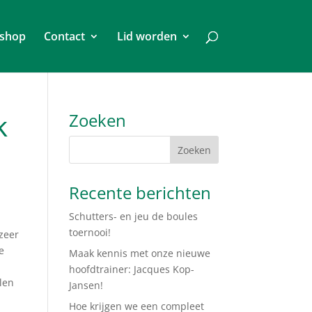
shop
Contact
Lid worden
k
Zoeken
Recente berichten
Schutters- en jeu de boules
toernooi!
zeer
e
Maak kennis met onze nieuwe
hoofdtrainer: Jacques Kop-
len
Jansen!
Hoe krijgen we een compleet