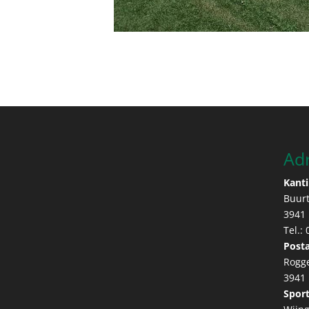
Ad
Kanti
Buur
3941
Tel.:
Posta
Rogg
3941
Sport