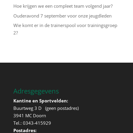
Hoe krijgen we een compleet team volgend jaar?
Ouderavond 7 september voor onze jeugdleden
Wie komt er in de trainerspool voor trainingsgroep
2?
Adresgegevens
Kantine en Sportvelden:
Buurtweg 3 D (geen postadres)
3941 MC Doorn
Tel.: 0343-415929
Postadres: