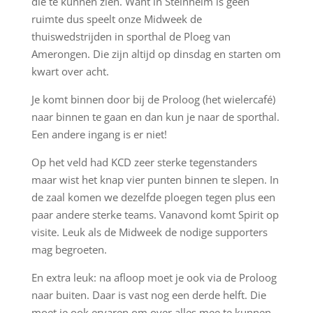
die te kunnen zien. Want in Steinheim is geen
ruimte dus speelt onze Midweek de
thuiswedstrijden in sporthal de Ploeg van
Amerongen. Die zijn altijd op dinsdag en starten om
kwart over acht.
Je komt binnen door bij de Proloog (het wielercafé)
naar binnen te gaan en dan kun je naar de sporthal.
Een andere ingang is er niet!
Op het veld had KCD zeer sterke tegenstanders
maar wist het knap vier punten binnen te slepen. In
de zaal komen we dezelfde ploegen tegen plus een
paar andere sterke teams. Vanavond komt Spirit op
visite. Leuk als de Midweek de nodige supporters
mag begroeten.
En extra leuk: na afloop moet je ook via de Proloog
naar buiten. Daar is vast nog een derde helft. Die
moet je ook ervaren om over alles mee te kunnen