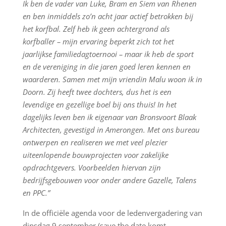
Ik ben de vader van Luke, Bram en
Siem van Rhenen
en ben inmiddels zo’n acht jaar actief betrokken bij
het korfbal. Zelf heb
ik geen achtergrond als
korfballer – mijn ervaring beperkt zich tot het
jaarlijkse
familiedagtoernooi – maar ik heb de sport
en de vereniging in die jaren goed leren kennen
en
waarderen.
Samen met mijn vriendin Malu woon ik in
Doorn. Zij heeft twee dochters, dus het is een
levendige en gezellige boel bij ons thuis!
In het
dagelijks leven ben ik eigenaar van Bronsvoort Blaak
Architecten, gevestigd in
Amerongen. Met ons bureau
ontwerpen en realiseren we met veel plezier
uiteenlopende
bouwprojecten voor zakelijke
opdrachtgevers. Voorbeelden hiervan zijn
bedrijfsgebouwen
voor onder andere Gazelle, Talens
en PPC.”
In de officiële agenda voor de ledenvergadering van
dinsdag 9 september (save the date komt