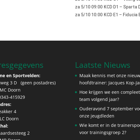
za 5/10 09:00
KCD D1 – Sparta 
za 5/10 10:00
KCD E1 – Fiducia 
resgegevens
Laatste Nieuws
ne en Sportvelden:
Maak kennis met onze nieu
tweg 3 D (geen postadres)
hoofdtrainer: Jacques Kop-J
 MC Doorn
Hoe krijgen we een complee
 0343-415929
team volgend jaar?
dres:
Ouderavond 7 september vo
eakker 4
onze jeugdleden
 LC Doorn
Wie komt er in de trainerspo
hal:
voor trainingsgroep 2?
aardsesteeg 2