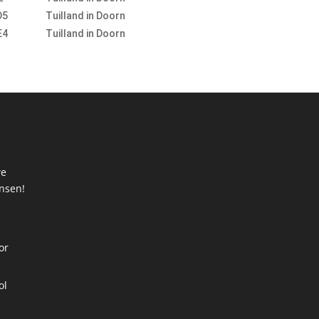
D5
Tuilland in Doorn
E4
Tuilland in Doorn
we
ansen!
t
or
ol