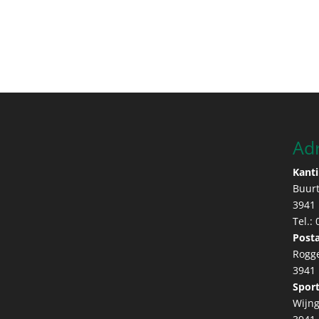
Ad
Kanti
Buur
3941
Tel.:
Posta
Rogg
3941
Sport
Wijng