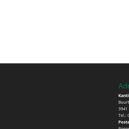
Ad
Kanti
Buur
3941
Tel.:
Posta
Rogg