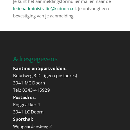
Je kunt het aanmeldingsformulier mailen naar de
ledenadministratie@kcdoorn.nl
. Je ontvangt een
bevestiging van je aanmelding.
Adresgegevens
Kantine en Sportvelden:
Buurtweg 3 D (geen postadres)
3941 MC Doorn
Tel.: 0343-415929
Postadres:
Roggeakker 4
3941 LC Doorn
Sporthal:
Wijngaardsesteeg 2