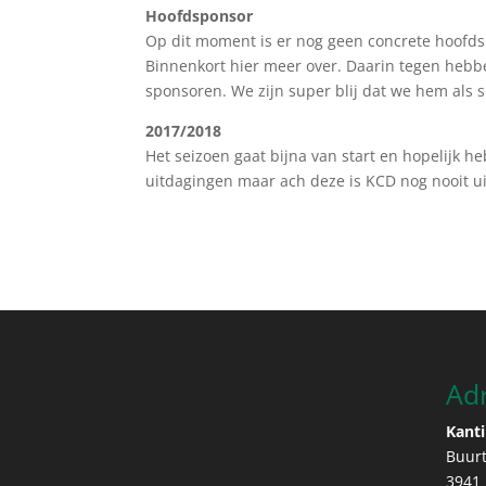
Hoofdsponsor
Op dit moment is er nog geen concrete hoofdspo
Binnenkort hier meer over. Daarin tegen hebb
sponsoren. We zijn super blij dat we hem als
2017/2018
Het seizoen gaat bijna van start en hopelijk heb
uitdagingen maar ach deze is KCD nog nooit ui
Ad
Kanti
Buur
3941