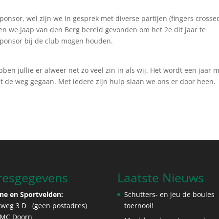
nsor, wel zijn we in gesprek met diverse partijen (fingers crossed
en we Jaap van den Berg bereid gevonden om het 2e dit jaar te
 sponsor bij de club mogen houden.
ben jullie er alweer net zo veel zin in als wij. Het wordt een jaar 
t de weg gegaan. Met iedere zijn hulp slaan we ons er door heen.
resgegevens
Laatste Nieuws
ne en Sportvelden:
Schutters- en jeu de boules
tweg 3 D (geen postadres)
toernooi!
 MC Doorn