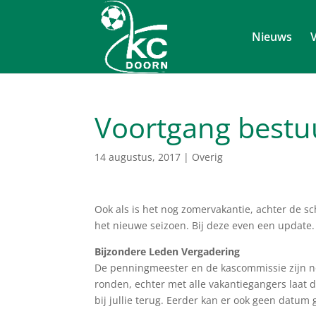
Nieuws
V
Voortgang bestu
14 augustus, 2017
|
Overig
Ook als is het nog zomervakantie, achter de s
het nieuwe seizoen. Bij deze even een update.
Bijzondere Leden Vergadering
De penningmeester en de kascommissie zijn nog
ronden, echter met alle vakantiegangers laat 
bij jullie terug. Eerder kan er ook geen datum