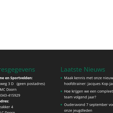
resgegevens
Laatste Nieuws
ne en Sportvelden:
Maak kennis met onze nieu
tweg 3 D (geen postadres)
hoofdtrainer: Jacques Kop-J
 MC Doorn
Hoe krijgen we een complee
 0343-415929
team volgend jaar?
dres:
Ouderavond 7 september vo
eakker 4
onze jeugdleden
 LC Doorn