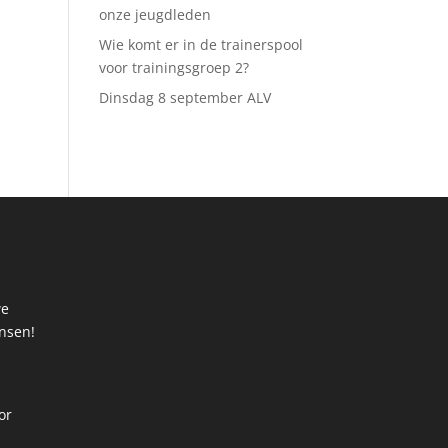
onze jeugdleden
Wie komt er in de trainerspool
voor trainingsgroep 2?
Dinsdag 8 september ALV
we
ansen!
t
or