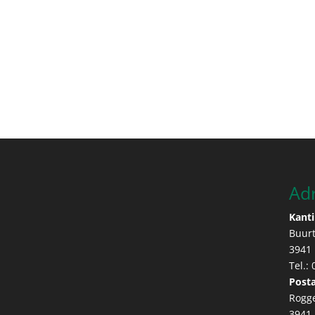
Ad
Kanti
Buur
3941
Tel.:
Posta
Rogg
3941