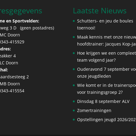
resgegevens
Laatste Nieuws
ne en Sportvelden:
Schutters- en jeu de boules
tweg 3 D (geen postadres)
toernooi!
 MC Doorn
Maak kennis met onze nieu
 0343-415929
hoofdtrainer: Jacques Kop-J
dres:
Hoe krijgen we een complee
eakker 4
team volgend jaar?
 LC Doorn
Ouderavond 7 september vo
hal:
onze jeugdleden
aardsesteeg 2
 MB Doorn
Wie komt er in de trainerspo
 0343-415554
voor trainingsgroep 2?
Dinsdag 8 september ALV
Zomertrainingen
Opstellingen jeugd 2026/202