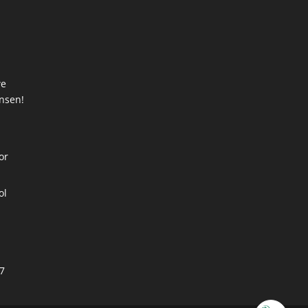
we
ansen!
t
or
ol
7