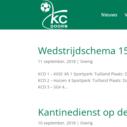
Nieuws
V
Wedstrijdschema 1
11 september, 2018
|
Overig
KCD 1 – KIOS ’45 1 Sportpark: Tuilland Plaats:
KCD 2 – Huizen 4 Sportpark: Tuilland Plaats: 
KCD 3 – SGV 4...
Kantinedienst op de
10 september, 2018
|
Overig