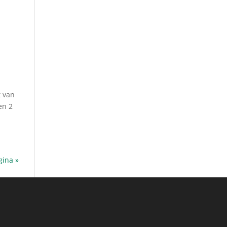
t van
en 2
gina »