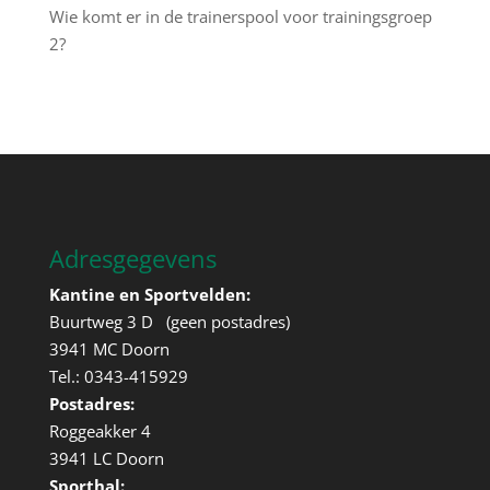
Wie komt er in de trainerspool voor trainingsgroep
2?
Adresgegevens
Kantine en Sportvelden:
Buurtweg 3 D (geen postadres)
3941 MC Doorn
Tel.: 0343-415929
Postadres:
Roggeakker 4
3941 LC Doorn
Sporthal: