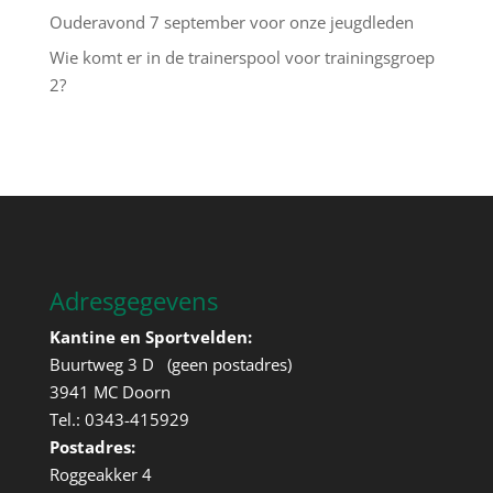
Ouderavond 7 september voor onze jeugdleden
Wie komt er in de trainerspool voor trainingsgroep
2?
Adresgegevens
Kantine en Sportvelden:
Buurtweg 3 D (geen postadres)
3941 MC Doorn
Tel.: 0343-415929
Postadres:
Roggeakker 4