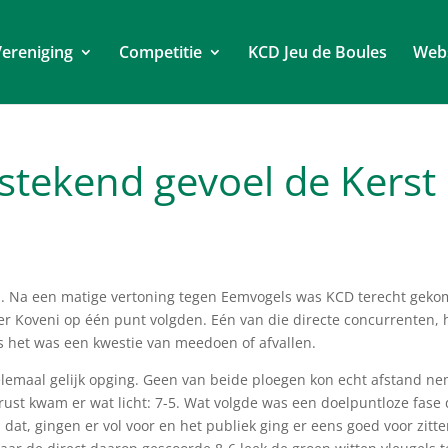
ereniging
Competitie
KCD Jeu de Boules
Web
stekend gevoel de Kerst 
im. Na een matige vertoning tegen Eemvogels was KCD terecht gek
per Koveni op één punt volgden. Eén van die directe concurrenten, 
 het was een kwestie van meedoen of afvallen.
helemaal gelijk opging. Geen van beide ploegen kon echt afstand n
ust kwam er wat licht: 7-5. Wat volgde was een doelpuntloze fase 
dat, gingen er vol voor en het publiek ging er eens goed voor zitte