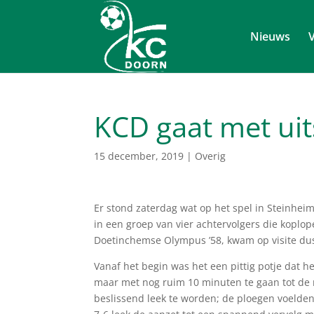
Nieuws
V
KCD gaat met uit
15 december, 2019
|
Overig
Er stond zaterdag wat op het spel in Steinhe
in een groep van vier achtervolgers die koplo
Doetinchemse Olympus ’58, kwam op visite dus
Vanaf het begin was het een pittig potje dat 
maar met nog ruim 10 minuten te gaan tot de r
beslissend leek te worden; de ploegen voelden 