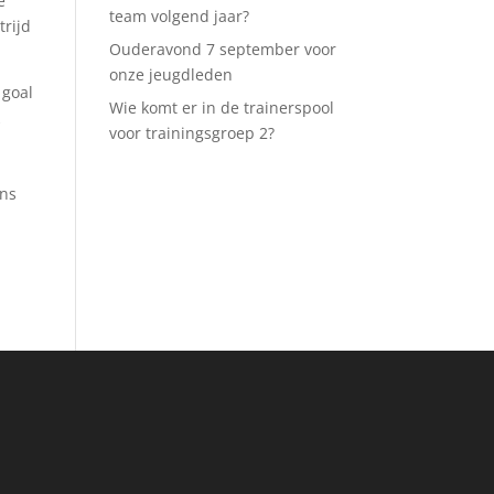
e
team volgend jaar?
trijd
Ouderavond 7 september voor
onze jeugdleden
 goal
Wie komt er in de trainerspool
k
voor trainingsgroep 2?
ins