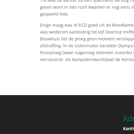
7-6 leek de aanzet tot een spannend vervolg m
geven want in één rush kwamen er nog eens vie
gespeeld leek.
Enige vraag was of KCD goed uit de kleedkame
was wederom aanleiding tot vijf Doornse treff
Bouwhuis liet de ploeg geen moment verslapp
afstraffing. In de slotminuten bereikte Olymp
thuisploeg (waar nagenoeg iedereen scoorde) d
verrassend- als kampioenskandidaat de Kerstv
Ad
Kanti