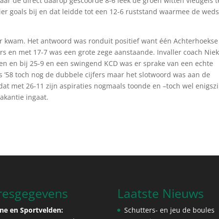
aar de direct daarop gescoorde 8-6 leek de groen witten vleugels t
r goals bij en dat leidde tot een 12-6 ruststand waarmee de weds
r kwam. Het antwoord was ronduit positief want één Achterhoekse
ers en met 17-7 was een grote zege aanstaande. Invaller coach Nie
en en bij 25-9 en een swingend KCD was er sprake van een echte
us ’58 toch nog de dubbele cijfers maar het slotwoord was aan de
at met 26-11 zijn aspiraties nogmaals toonde en –toch wel enigsz
akantie ingaat.
resgegevens
Laatste Nieuws
ne en Sportvelden:
Schutters- en jeu de boules