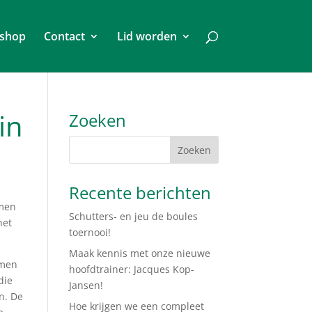
shop
Contact
Lid worden
in
Zoeken
Recente berichten
omen
Schutters- en jeu de boules
het
toernooi!
Maak kennis met onze nieuwe
emen
hoofdtrainer: Jacques Kop-
die
Jansen!
n. De
Hoe krijgen we een compleet