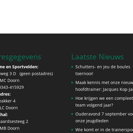
resgegevens
Laatste Nieuws
ne en Sportvelden:
Schutters- en jeu de boules
tweg 3 D (geen postadres)
toernooi!
 MC Doorn
Maak kennis met onze nieu
 0343-415929
hoofdtrainer: Jacques Kop-J
dres:
Hoe krijgen we een complee
eakker 4
team volgend jaar?
 LC Doorn
Ouderavond 7 september vo
hal:
onze jeugdleden
aardsesteeg 2
 MB Doorn
Wie komt er in de trainerspo