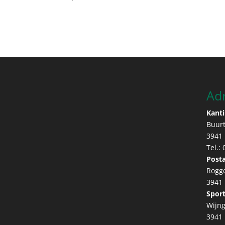
Ad
Kanti
Buur
3941
Tel.:
Posta
Rogg
3941
Sport
Wijng
3941