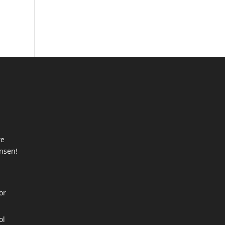
we
ansen!
t
or
ol