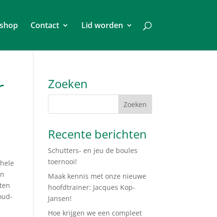
shop
Contact
Lid worden
r
Zoeken
Recente berichten
Schutters- en jeu de boules
toernooi!
 hele
en
Maak kennis met onze nieuwe
ten
hoofdtrainer: Jacques Kop-
oud-
Jansen!
Hoe krijgen we een compleet