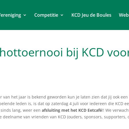
ereniging
Competitie
KCD Jeu de Boules
Web
chottoernooi bij KCD voo
 van het jaar is bekend geworden kun je laten zien dat jij ook een
pelende leden is, is dat op zaterdag 4 juli voor iedereen die KCD e
t sinds lang, weer een
afsluiting met het KCD Eetcafé
!! We verwach
e deelname van vrienden van KCD (ouders, sponsors, supporters, 