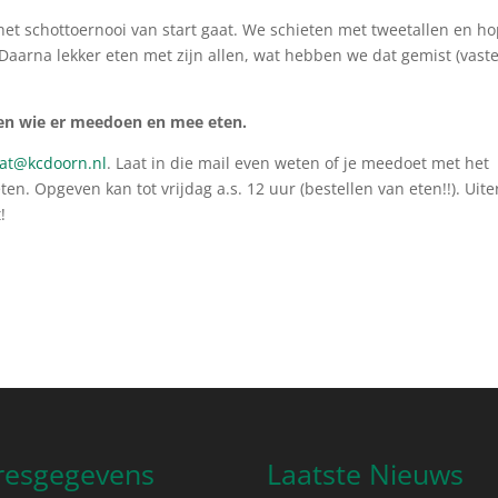
et schottoernooi van start gaat. We schieten met tweetallen en h
 Daarna lekker eten met zijn allen, wat hebben we dat gemist (vaste
en wie er meedoen en mee eten.
aat@kcdoorn.nl
. Laat in die mail even weten of je meedoet met het
ten. Opgeven kan tot vrijdag a.s. 12 uur (bestellen van eten!!). Uit
!
resgegevens
Laatste Nieuws