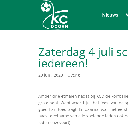
Nieuws
V
Zaterdag 4 juli s
iedereen!
29 juni, 2020
|
Overig
Amper drie etmalen nadat bij KCD de korfballer
grote bent! Want waar 1 juli het feest van de s
goed hart toedraagt. En daarna, voor het eers
naast deelname van alle spelende leden ook d
leden enzovoort).