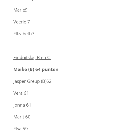
Marie
9
Veerle
7
Elizabeth
7
Einduitslag B en C
Meike (B) 64 punten
Jasper Greup (B)
62
Vera
61
Jonna
61
Marit
60
Elsa
59