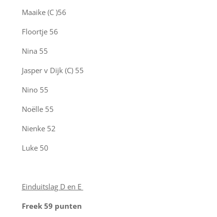
Maaike (C )
56
Floortje
56
Nina
55
Jasper v Dijk (C)
55
Nino
55
No
ë
lle
55
Nienke
52
Luke
50
Einduitslag D en E
Freek 59 punten