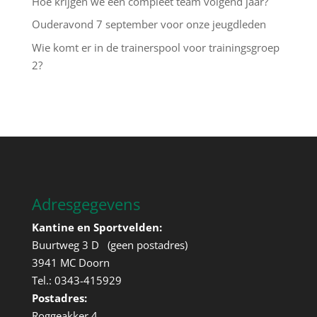
Hoe krijgen we een compleet team volgend jaar?
Ouderavond 7 september voor onze jeugdleden
Wie komt er in de trainerspool voor trainingsgroep
2?
Adresgegevens
Kantine en Sportvelden:
Buurtweg 3 D (geen postadres)
3941 MC Doorn
Tel.: 0343-415929
Postadres:
Roggeakker 4