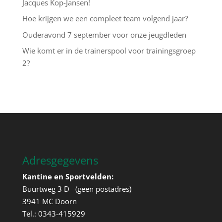
Jacques Kop-Jansen!
Hoe krijgen we een compleet team volgend jaar?
Ouderavond 7 september voor onze jeugdleden
Wie komt er in de trainerspool voor trainingsgroep
2?
Adresgegevens
Kantine en Sportvelden:
Buurtweg 3 D (geen postadres)
3941 MC Doorn
Tel.: 0343-415929