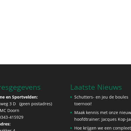
resgegevens
Laatste Nieuws
ne en Sportvelden:
Schutters- en jeu de boules
tweg 3 D (geen postadres)
toernooi!
 MC Doorn
Maak kennis met onze nieu
 0343-415929
hoofdtrainer: Jacques Kop-J
dres:
Hoe krijgen we een complee
eakker 4