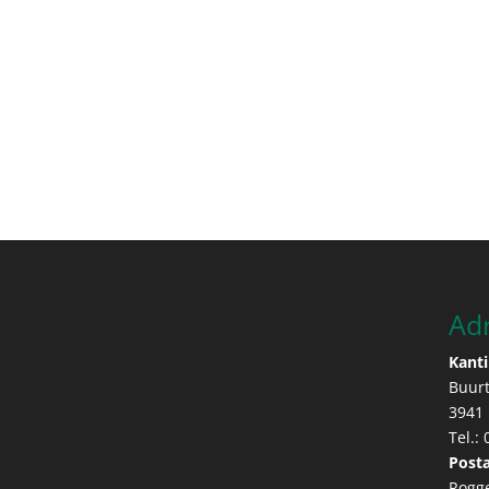
Ad
Kanti
Buur
3941
Tel.:
Posta
Rogg