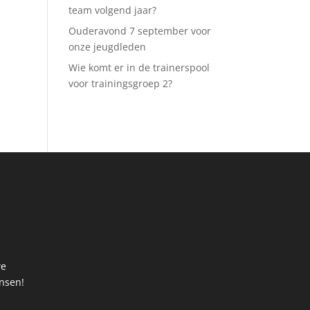
team volgend jaar?
Ouderavond 7 september voor
onze jeugdleden
Wie komt er in de trainerspool
voor trainingsgroep 2?
we
ansen!
t