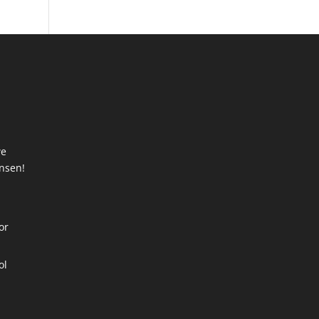
we
ansen!
t
or
ol