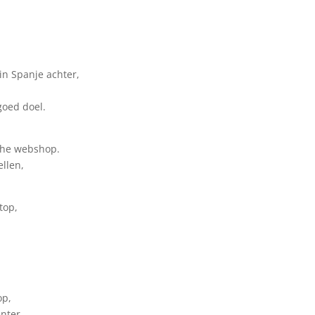
in Spanje achter,
goed doel.
sche webshop.
llen,
top,
op,
enter,