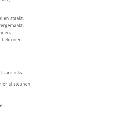
llen staakt,
overgemaakt,
onen,
t bekronen.
t voor niks.
nier al steunen,
e!