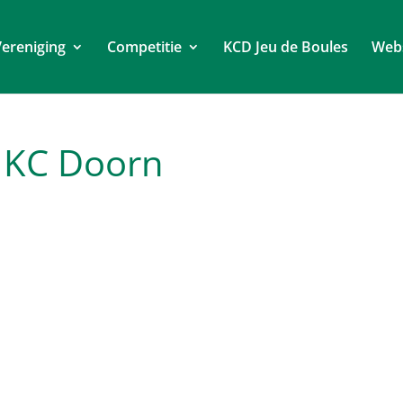
ereniging
Competitie
KCD Jeu de Boules
Web
t KC Doorn