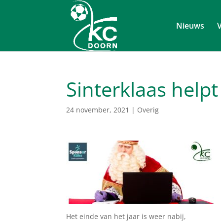
Nieuws
V
Sinterklaas help
24 november, 2021
|
Overig
Het einde van het jaar is weer nabij,