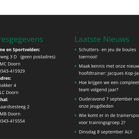
resgegevens
Laatste Nieuws
ne en Sportvelden:
Schutters- en jeu de boules
tweg 3 D (geen postadres)
toernooi!
 MC Doorn
Maak kennis met onze nieu
 0343-415929
hoofdtrainer: Jacques Kop-J
dres:
Hoe krijgen we een complee
eakker 4
team volgend jaar?
 LC Doorn
Ouderavond 7 september vo
hal:
onze jeugdleden
aardsesteeg 2
 MB Doorn
Wie komt er in de trainerspo
 0343-415554
voor trainingsgroep 2?
Dinsdag 8 september ALV