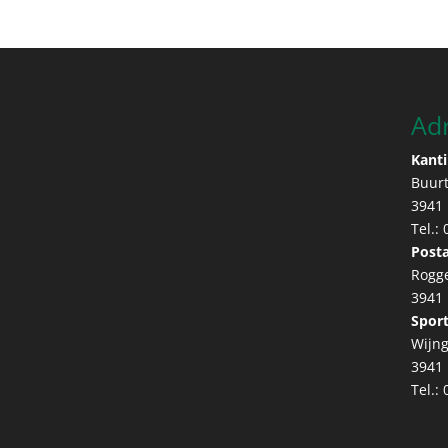
Ad
Kanti
Buur
3941
Tel.:
Posta
Rogg
3941
Sport
Wijng
3941
Tel.: