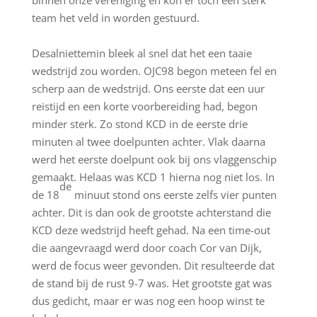
binnen onze vereniging en kon er toch een sterk
team het veld in worden gestuurd.
Desalniettemin bleek al snel dat het een taaie
wedstrijd zou worden. OJC98 begon meteen fel en
scherp aan de wedstrijd. Ons eerste dat een uur
reistijd en een korte voorbereiding had, begon
minder sterk. Zo stond KCD in de eerste drie
minuten al twee doelpunten achter. Vlak daarna
werd het eerste doelpunt ook bij ons vlaggenschip
gemaakt. Helaas was KCD 1 hierna nog niet los. In
de
de 18
minuut stond ons eerste zelfs vier punten
achter. Dit is dan ook de grootste achterstand die
KCD deze wedstrijd heeft gehad. Na een time-out
die aangevraagd werd door coach Cor van Dijk,
werd de focus weer gevonden. Dit resulteerde dat
de stand bij de rust 9-7 was. Het grootste gat was
dus gedicht, maar er was nog een hoop winst te