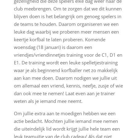
gezelligheid die deze spelers elke dag weer naar de
club meebrengen. Om te zorgen dat we dit kunnen
blijven doen is het belangrijk om genoeg spelers in
de teams te houden. Daarom organiseren we een
leuke dag waarbij we proberen meer mensen een
keertje korfbal te laten proberen.
Komende
woensdag (18 januari) is daarom een
vriendjes/vriendinnetjes training voor de C1, D1 en
E1. De training wordt een leuke spelletjestraining
waar je als beginnend korfballer net zo makkelijk
aan kan mee doen. Daarom nodigen we jullie uit
om allemaal een vriend, kennis, neefje, zusje of wie
dan ook mee te nemen! Laat even aan je trainer
weten als je iemand mee neemt.
Om jullie extra aan te moedigen hebben we een
actie bedacht. Mochten jullie iemand mee nemen
die uiteindelijk lid wordt krijgt jullie hele team een
leuk teamuitje van de club cadeau! Als dat niet