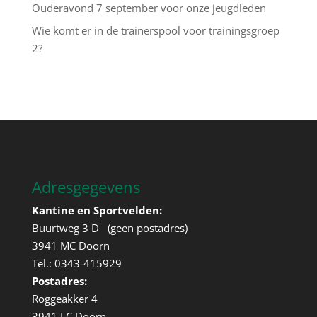
Ouderavond 7 september voor onze jeugdleden
Wie komt er in de trainerspool voor trainingsgroep
2?
Adresgegevens
Kantine en Sportvelden:
Buurtweg 3 D (geen postadres)
3941 MC Doorn
Tel.: 0343-415929
Postadres:
Roggeakker 4
3941 LC Doorn