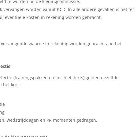
eld te worden bij de kledingcommissie.
ek vervangen worden vanuit KCD. In alle andere gevallen is het ter
ij eventuele kosten in rekening worden gebracht.
 de vervangende waarde in rekening worden gebracht aan het
ectie
ectie (trainingspakken en inschietshirts) gelden dezelfde
 het kort:
sie
ing
nden, wedstrijddagen en PR momenten gedragen.