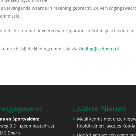
an de kledingcommissie
dt de vervangende waarde in rekening gebracht. De vervangingswaar
commissie.
n het shirt en het uitvoeren van reparaties dient te geschieden in
 u terecht bij de kledingcommissie via
kleding@kcdoorn.nl
resgegevens
Laatste Nieuws
ne en Sportvelden:
Maak kennis met onze nieu
tweg 3 D (geen postadres)
hoofdtrainer: Jacques Kop-J
 MC Doorn
Hoe krijgen we een complee