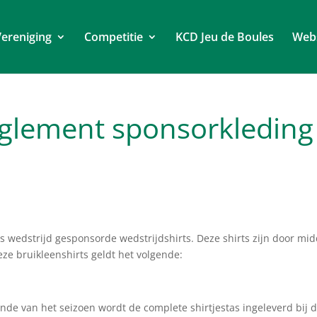
ereniging
Competitie
KCD Jeu de Boules
Web
eglement sponsorkleding
 wedstrijd gesponsorde wedstrijdshirts. Deze shirts zijn door mid
eze bruikleenshirts geldt het volgende:
inde van het seizoen wordt de complete shirtjestas ingeleverd bij 