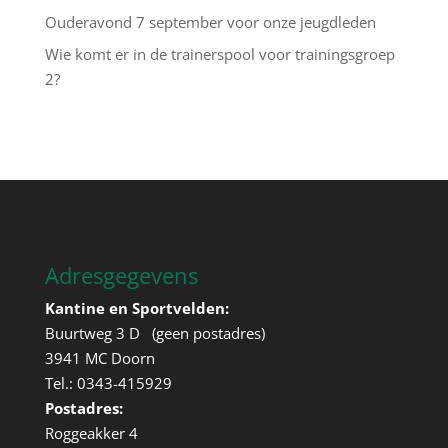
Ouderavond 7 september voor onze jeugdleden
Wie komt er in de trainerspool voor trainingsgroep
2?
Adresgegevens
Kantine en Sportvelden:
Buurtweg 3 D (geen postadres)
3941 MC Doorn
Tel.: 0343-415929
Postadres:
Roggeakker 4