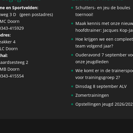
ne en Sportvelden:
Schutters- en jeu de boules
tweg 3 D (geen postadres)
toernooi!
 MC Doorn
Maak kennis met onze nieu
 0343-415929
hoofdtrainer: Jacques Kop-J
dres:
Hoe krijgen we een complee
eakker 4
team volgend jaar?
 LC Doorn
Ouderavond 7 september vo
hal:
onze jeugdleden
aardsesteeg 2
 MB Doorn
Wie komt er in de trainerspo
 0343-415554
voor trainingsgroep 2?
Dinsdag 8 september ALV
Zomertrainingen
Opstellingen jeugd 2026/202