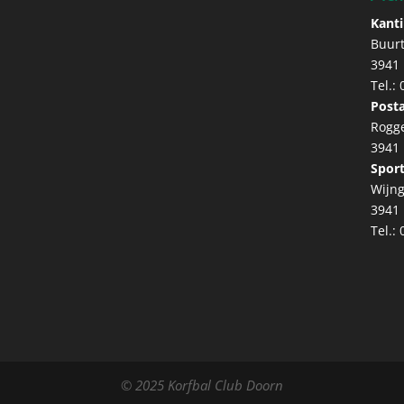
Kanti
Buur
3941
Tel.:
Posta
Rogg
3941
Sport
Wijng
3941
Tel.:
© 2025 Korfbal Club Doorn