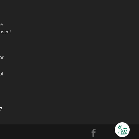
we
ansen!
t
or
ol
7