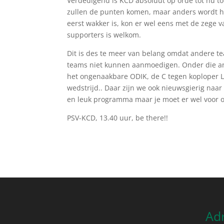
Verdedigend is KCD absoluut op orde tot nu to
zullen de punten komen, maar anders wordt het
eerst wakker is, kon er wel eens met de zege 
supporters is welkom.
Dit is des te meer van belang omdat andere t
teams niet kunnen aanmoedigen. Onder die and
het ongenaakbare ODIK, de C tegen koploper L
wedstrijd.. Daar zijn we ook nieuwsgierig naar
en leuk programma maar je moet er wel voor op
PSV-KCD, 13.40 uur, be there!!
Ad