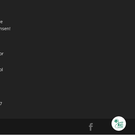
we
ansen!
t
or
ol
7