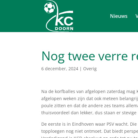
Nieuws
V
Nog twee verre re
6 december, 2024
|
Overig
Na de korfballes van afgelopen zaterdag mag K
afgelopen weken zijn dat ook meteen belangrijk
poule zitten en dat de andere zes teams allem
thuisvoordeel dan lekker, dus staan er stevige
De eerste is in Eindhoven waar PSV wacht. Die
topploegen nog niet ontmoet. Dat biedt perspe