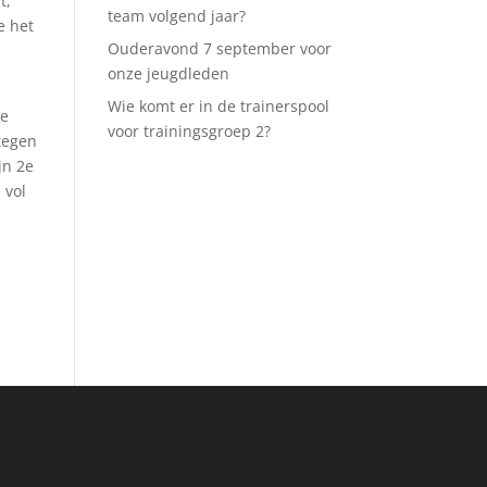
t,
team volgend jaar?
e het
Ouderavond 7 september voor
onze jeugdleden
Wie komt er in de trainerspool
ie
voor trainingsgroep 2?
tegen
jn 2
e
 vol