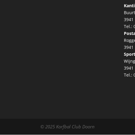
Kanti
Buur
3941
Tel.:
Posta
Rogg
3941
Sport
Wijng
3941
Tel.:
© 2025 Korfbal Club Doorn