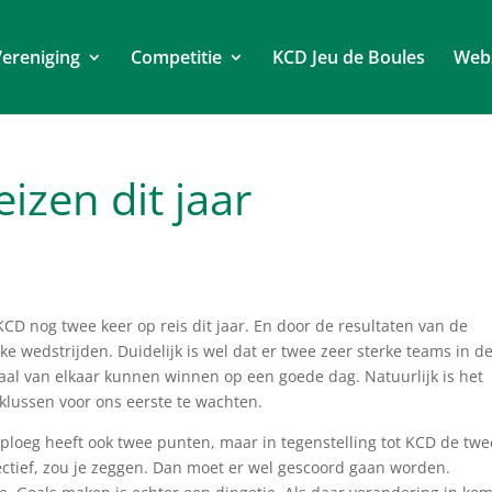
ereniging
Competitie
KCD Jeu de Boules
Web
izen dit jaar
CD nog twee keer op reis dit jaar. En door de resultaten van de
e wedstrijden. Duidelijk is wel dat er twee zeer sterke teams in d
aal van elkaar kunnen winnen op een goede dag. Natuurlijk is het
 klussen voor ons eerste te wachten.
 ploeg heeft ook twee punten, maar in tegenstelling tot KCD de twe
ctief, zou je zeggen. Dan moet er wel gescoord gaan worden.