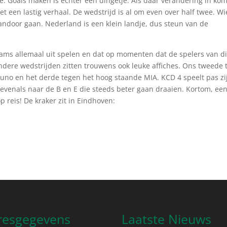
e. Goals maken is echter een dingetje. Als daar verandering in kom
 een lastig verhaal. De wedstrijd is al om even over half twee. Wi
vandoor gaan. Nederland is een klein landje, dus steun van de
eams allemaal uit spelen en dat op momenten dat de spelers van d
ere wedstrijden zitten trouwens ook leuke affiches. Ons tweede 
uno en het derde tegen het hoog staande MIA. KCD 4 speelt pas zi
 evenals naar de B en E die steeds beter gaan draaien. Kortom, een
 reis! De kraker zit in Eindhoven:
resgegevens
Laatste Nieuws