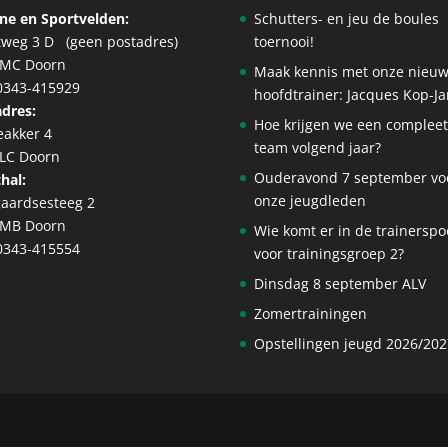
ne en Sportvelden:
Schutters- en jeu de boules
tweg 3 D (geen postadres)
toernooi!
 MC Doorn
Maak kennis met onze nieu
 0343-415929
hoofdtrainer: Jacques Kop-J
dres:
Hoe krijgen we een complee
eakker 4
team volgend jaar?
 LC Doorn
Ouderavond 7 september vo
hal:
onze jeugdleden
aardsesteeg 2
 MB Doorn
Wie komt er in de trainerspo
 0343-415554
voor trainingsgroep 2?
Dinsdag 8 september ALV
Zomertrainingen
Opstellingen jeugd 2026/202