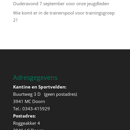
Ouderavond 7 september voor onze jeugdleden
Wie komt er in de trainerspool voor trainingsgroep
2?
Adresgegevens
Kantine en Sportvelden:
Buurtweg 3 D (geen postadres)
3941 MC Doorn
Tel.: 0343-415929
Postadres:
Roggeakker 4