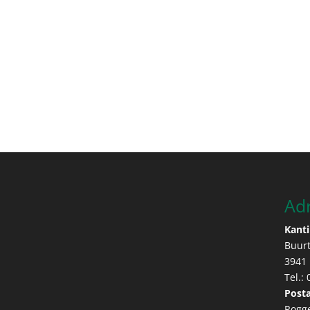
Ad
Kanti
Buur
3941
Tel.:
Posta
Rogg