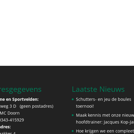
resgegevens
Laatste Nieuws
ne en Sportvelden:
Schutters- en jeu de boules
tweg 3 D (geen postadres)
toernooi!
 MC Doorn
Maak kennis met onze nieu
 0343-415929
hoofdtrainer: Jacques Kop-J
dres:
Hoe krijgen we een complee
eakker 4