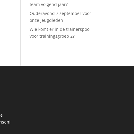
team volgend jaar?
Ouderavond 7 september voor
onze jeugdleden
Wie komt er in de trainerspool
voor trainingsgroep 2?
we
ansen!
t