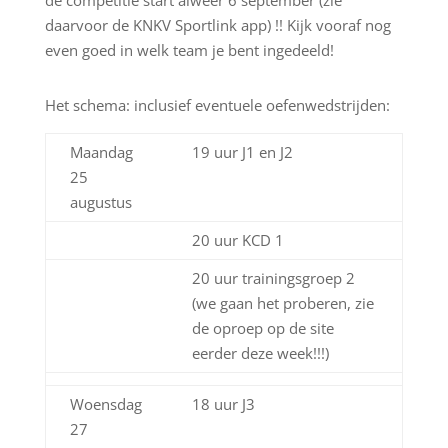
de competitie start alweer 6 september (zie
daarvoor de KNKV Sportlink app) !! Kijk vooraf nog
even goed in welk team je bent ingedeeld!
Het schema: inclusief eventuele oefenwedstrijden:
Maandag
19 uur J1 en J2
25
augustus
20 uur KCD 1
20 uur trainingsgroep 2
(we gaan het proberen, zie
de oproep op de site
eerder deze week!!!)
Woensdag
18 uur J3
27