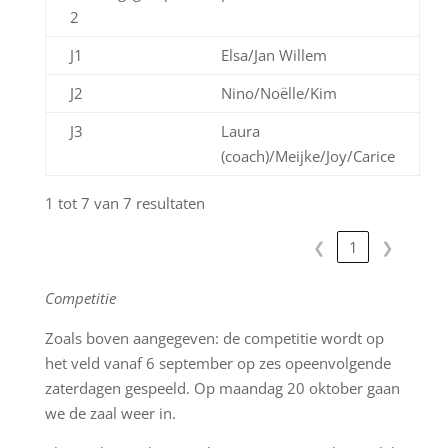
2
J1
Elsa/Jan Willem
J2
Nino/Noëlle/Kim
J3
Laura
(coach)/Meijke/Joy/Carice
1 tot 7 van 7 resultaten
❮
1
❯
Competitie
Zoals boven aangegeven: de competitie wordt op
het veld vanaf 6 september op zes opeenvolgende
zaterdagen gespeeld. Op maandag 20 oktober gaan
we de zaal weer in.