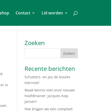
shop
Contact
Lid worden
Zoeken
Recente berichten
pp
Schutters- en jeu de boules
toernooi!
er in
Maak kennis met onze nieuwe
hoofdtrainer: Jacques Kop-
Jansen!
gaan.
Hoe krijgen we een compleet