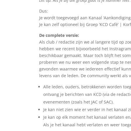
Let op: Als je bij die groep gaat is je nummer nie
Dus:
Je wordt toegevoegd aan Kanaal ‘Aankondiging
Je kan zelf optioneel bij Groep ‘KCD Café’ | K
De complete versie:
Als club / redactie zijn we al langere tijd op
hebben we recent bijvoorbeeld het Instragram 
beschikbaar gemaakt. Maar toch blijft het soms
proberen we nu weer een volgende stap te n
gevonden waarmee we iedereen effectief kunnen
levens van de leden. De community werkt als v
Alle leden, ouders, betrokkenen worden toeg
ontvang je berichten van KCD (via de redact
evenementen (zoals het JAC of SAC).
Je kan niet zien wie er verder in het kanaal
Je kan op elk moment het kanaal verlaten en/
Als je het kanaal hebt verlaten en weer toe