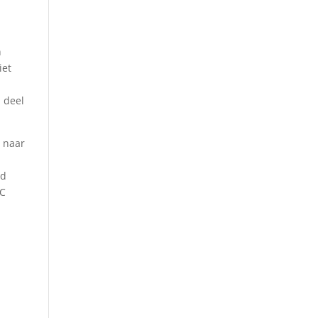
n
iet
m deel
n naar
ld
AC