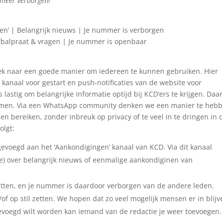
t meer verborgen!
en’ | Belangrijk nieuws | Je nummer is verborgen
orfbalpraat & vragen | Je nummer is openbaar
 zoek naar een goede manier om iedereen te kunnen gebruiken. Hier
kanaal voor gestart en push-notificaties van de website voor
 lastig om belangrijke informatie optijd bij KCD’ers te krijgen. Da
emen. Via een WhatsApp community denken we een manier te heb
 bereiken, zonder inbreuk op privacy of te veel in te dringen in 
olgt:
evoegd aan het ‘Aankondigingen’ kanaal van KCD. Via dit kanaal
ie) over belangrijk nieuws of eenmalige aankondiginen van
 zitten, en je nummer is daardoor verborgen van de andere leden.
of op stil zetten. We hopen dat zo veel mogelijk mensen er in blijv
gevoegd wilt worden kan iemand van de redactie je weer toevoegen.