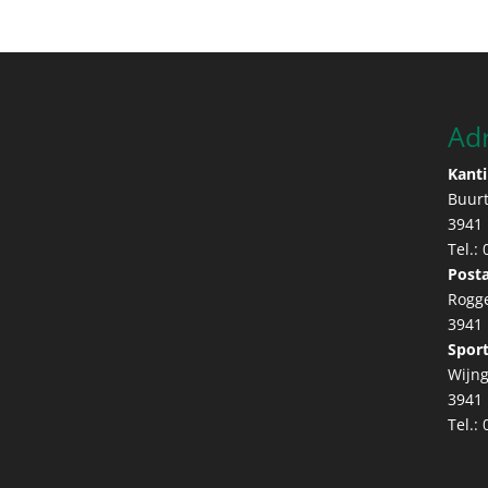
Ad
Kanti
Buur
3941
Tel.:
Posta
Rogg
3941
Sport
Wijng
3941
Tel.: