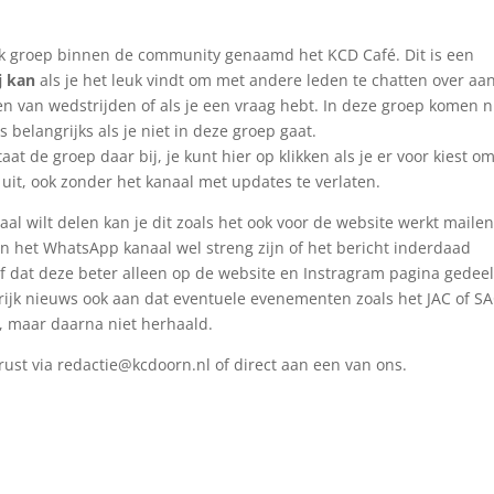
ook groep binnen de community genaamd het KCD Café. Dit is een
ij kan
als je het leuk vindt om met andere leden te chatten over aa
en van wedstrijden of als je een vraag hebt. In deze groep komen n
 belangrijks als je niet in deze groep gaat.
t de groep daar bij, je kunt hier op klikken als je er voor kiest o
uit, ook zonder het kanaal met updates te verlaten.
aal wilt delen kan je dit zoals het ook voor de website werkt maile
van het WhatsApp kanaal wel streng zijn of het bericht inderdaad
 of dat deze beter alleen op de website en Instragram pagina gedee
rijk nieuws ook aan dat eventuele evenementen zoals het JAC of S
, maar daarna niet herhaald.
erust via
redactie@kcdoorn.nl
of direct aan een van ons.