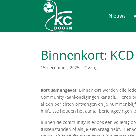
Nieuws
V
Binnenkort: KC
15 december, 2025
|
Overig
Kort samengevat:
Binnenkort worden alle led
Community (aankondigingen kanaal). Hierop ont
alleen berichten ontvangen en je nummer blijft
blijft. We houden het aantal berichtgevingen 
Binnen de community is er ook een volledig opt
tussenstanden of als je een vraag hebt. Hier v