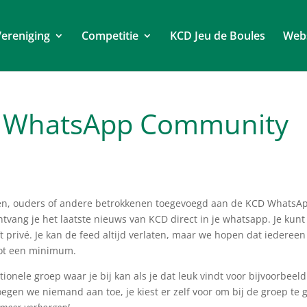
ereniging
Competitie
KCD Jeu de Boules
Web
D WhatsApp Community
en, ouders of andere betrokkenen toegevoegd aan de KCD WhatsA
vang je het laatste nieuws van KCD direct in je whatsapp. Je kunt
 privé. Je kan de feed altijd verlaten, maar we hopen dat iedereen 
tot een minimum.
ionele groep waar je bij kan als je dat leuk vindt voor bijvoorbeeld
oegen we niemand aan toe, je kiest er zelf voor om bij de groep te 