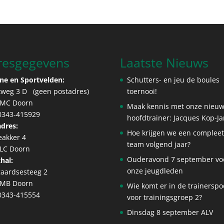
resgegevens
Laatste Nieuws
ne en Sportvelden:
Schutters- en jeu de boules
tweg 3 D (geen postadres)
toernooi!
 MC Doorn
Maak kennis met onze nieu
 0343-415929
hoofdtrainer: Jacques Kop-J
dres:
Hoe krijgen we een complee
eakker 4
team volgend jaar?
 LC Doorn
Ouderavond 7 september vo
hal:
onze jeugdleden
aardsesteeg 2
 MB Doorn
Wie komt er in de trainerspo
 0343-415554
voor trainingsgroep 2?
Dinsdag 8 september ALV