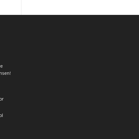
we
ansen!
t
or
ol