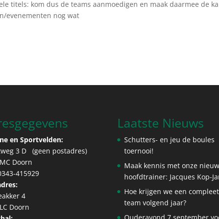
ele titels: kom dus de teams aanmoedigen en maak daarmee de k
ten/evenementen nog wat
resgegevens
Laatste Nieuws
ne en Sportvelden:
Schutters- en jeu de boules
tweg 3 D (geen postadres)
toernooi!
 MC Doorn
Maak kennis met onze nieu
 0343-415929
hoofdtrainer: Jacques Kop-J
dres:
Hoe krijgen we een complee
eakker 4
team volgend jaar?
 LC Doorn
Ouderavond 7 september vo
hal: