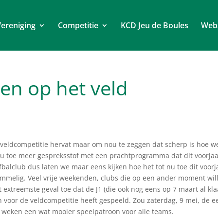
ereniging
Competitie
KCD Jeu de Boules
Web
en op het veld
 veldcompetitie hervat maar om nou te zeggen dat scherp is hoe w
 nu toe meer gespreksstof met een prachtprogramma dat dit voorja
fbalclub dus laten we maar eens kijken hoe het tot nu toe dit voorj
rommelig. Veel vrije weekenden, clubs die op een ander moment wil
t extreemste geval toe dat de J1 (die ook nog eens op 7 maart al kla
n voor de veldcompetitie heeft gespeeld. Zou zaterdag, 9 mei, de e
 weken een wat mooier speelpatroon voor alle teams.