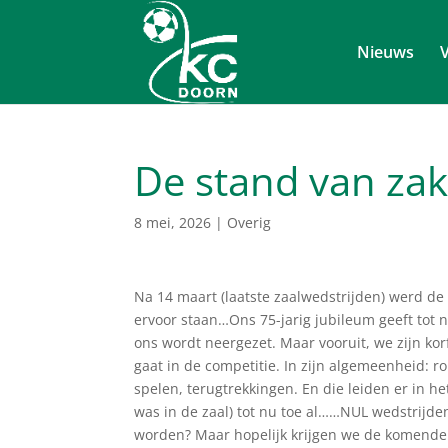
Nieuws
V
De stand van zak
8 mei, 2026
|
Overig
Na 14 maart (laatste zaalwedstrijden) werd de
ervoor staan…Ons 75-jarig jubileum geeft tot
ons wordt neergezet. Maar vooruit, we zijn kor
gaat in de competitie. In zijn algemeenheid: 
spelen, terugtrekkingen. En die leiden er in he
was in de zaal) tot nu toe al……NUL wedstrijde
worden? Maar hopelijk krijgen we de komende