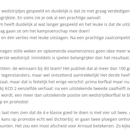
wedstrijdjes gespeeld en duidelijk is dat ze niet graag verdedigen
grijkste. En soms zie je ook al een prachtige aanval!
m heeft duidelijk al wat langer gespeeld en het leuke is dat de uit
terdag gaan ze om het kampioenschap mee doen!
t en één verlies met leuke uitslagen. Na een prachtige zaalcompetit
a negen stille weken en opkomende examenstress geen idee meer 
erste wedstrijd: inmiddels is spelen belangrijker dan het resultaat
zitten: de winnaars bij dit team? Het publiek dat al meer dan 100 g
de tegenstanders, maar wel ontzettend aantrekkelijk! Het derde heef
aal, maar dat is feitelijk het enige verschil: prima korfbal maar nu
! Bij KCD 2 eenzelfde verhaal: na een uitstekende tweede zaalhelft 
 wordt, een meer dan uitstekende positie om wedstrijdkorfbal te b
p en promotie!
laat men zien dat de 4 e klasse goed te doen is met vier uit twee. 
kans op promotie echt wel dichterbij: er gaan twee ploegen omho
spunten. Het zou een mooi afscheid voor Arnoud betekenen. Zo kijk