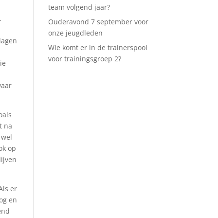
team volgend jaar?
.
Ouderavond 7 september voor
onze jeugdleden
slagen
Wie komt er in de trainerspool
voor trainingsgroep 2?
ie
waar
.
oals
t na
 wel
ook op
lijven
Als er
og en
end