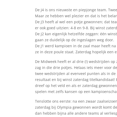
De J4 is ons nieuwste en piepjonge team. Twee 
Maar ze hebben wel plezier en dat is het belan
De J3 heeft al wel een potje gewonnen; dat tea
er ook goed uitzien: 4-8 en 9-8. Bij winst za
De J2 kan eigenlijk hetzelfde zeggen: één wins
gaan ze duidelijk op de ingeslagen weg door.
De J1 werd kampioen in de zaal maar heeft n
ze in deze poule staat. Zaterdag hopelijk een e
De Midweek heeft er al drie (!) wedstrijden op 
zag in die drie potjes. Helaas iets meer voor 
twee wedstrijden al evenveel punten als in de z
resultaat en bij winst zaterdag titelkandidaat
dreef op het veld en als er zaterdag gewonnen
spelen met zelfs kansen op een kampioenscha
Tenslotte ons eerste: na een zwaar zaalseizoen 
zaterdag bij Olympia gewonnen wordt komt de 
dan hebben bijna alle andere teams al verlie