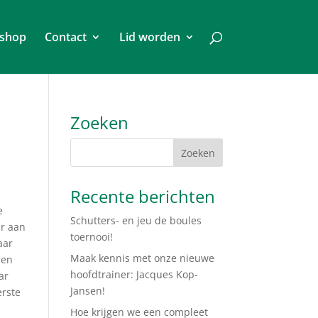
shop
Contact
Lid worden
Zoeken
Recente berichten
e
Schutters- en jeu de boules
ar aan
toernooi!
aar
Maak kennis met onze nieuwe
len
hoofdtrainer: Jacques Kop-
ar
Jansen!
erste
Hoe krijgen we een compleet