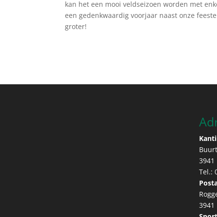
kan het een mooi veldseizoen worden met enk
een gedenkwaardig voorjaar naast onze fees
groter!
Ad
Kanti
Buur
3941
Tel.:
Posta
Rogg
3941
Sport