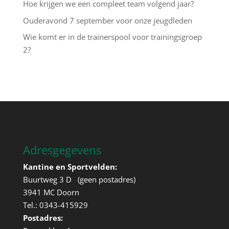
Hoe krijgen we een compleet team volgend jaar?
Ouderavond 7 september voor onze jeugdleden
Wie komt er in de trainerspool voor trainingsgroep
2?
Adresgegevens
Kantine en Sportvelden:
Buurtweg 3 D (geen postadres)
3941 MC Doorn
Tel.: 0343-415929
Postadres: