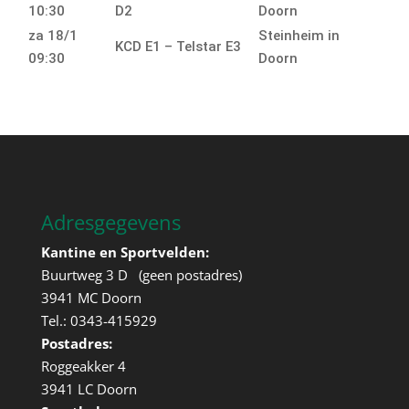
10:30
D2
Doorn
za 18/1
Steinheim in
KCD E1 – Telstar E3
09:30
Doorn
Adresgegevens
Kantine en Sportvelden:
Buurtweg 3 D (geen postadres)
3941 MC Doorn
Tel.: 0343-415929
Postadres:
Roggeakker 4
3941 LC Doorn