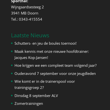
Sporthal:
Wijngaardsesteeg 2
3941 MB Doorn
Tel.: 0343-415554
Laatste Nieuws
Schutters- en jeu de boules toernooi!
Maak kennis met onze nieuwe hoofdtrainer:
Jacques Kop-Jansen!
Hoe krijgen we een compleet team volgend jaar?
Ouderavond 7 september voor onze jeugdleden
Wie komt er in de trainerspool voor
trainingsgroep 2?
Dinsdag 8 september ALV
Zomertrainingen