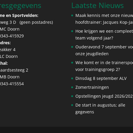
resgegevens
Laatste Nieuws
ne en Sportvelden:
Maak kennis met onze nieu
tweg 3 D (geen postadres)
hoofdtrainer: Jacques Kop-J
 MC Doorn
Hoe krijgen we een complee
 0343-415929
team volgend jaar?
dres:
Ouderavond 7 september vo
eakker 4
onze jeugdleden
 LC Doorn
Wie komt er in de trainerspo
hal:
voor trainingsgroep 2?
aardsesteeg 2
 MB Doorn
Dinsdag 8 september ALV
 0343-415554
Zomertrainingen
Opstellingen jeugd 2026/202
De start in augustus; alle
gegevens