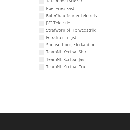
Tafelmodel vriezer
Koel-vries kast
Bob/Chauffeur enkele reis
JVC Televisie
Strafworp bij 1e wedstrijd
Fotodruk in lijst
Sponsorbordje in kantine
TeamNL Korfbal Shirt
TeamNL Korfbal Jas
TeamNL Korfbal Trui