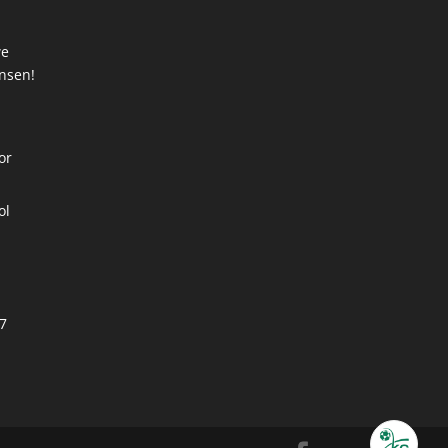
we
ansen!
t
or
ol
7