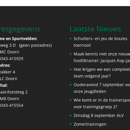
resgegevens
Laatste Nieuws
ne en Sportvelden:
Schutters- en jeu de boules
tweg 3 D (geen postadres)
toernooi!
 MC Doorn
Maak kennis met onze nieu
 0343-415929
hoofdtrainer: Jacques Kop-J
dres:
Hoe krijgen we een complee
eakker 4
team volgend jaar?
 LC Doorn
Ouderavond 7 september vo
hal:
onze jeugdleden
aardsesteeg 2
 MB Doorn
Wie komt er in de trainerspo
 0343-415554
voor trainingsgroep 2?
Dinsdag 8 september ALV
Zomertrainingen