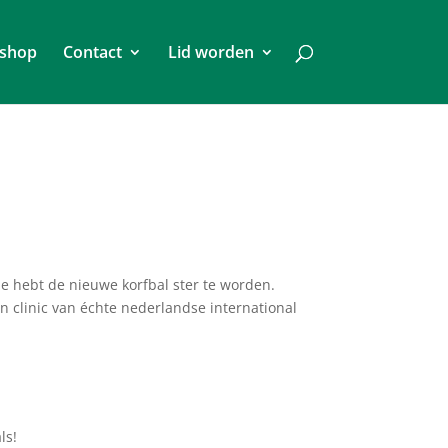
shop
Contact
Lid worden
n je hebt de nieuwe korfbal ster te worden.
 clinic van échte nederlandse international
ls!