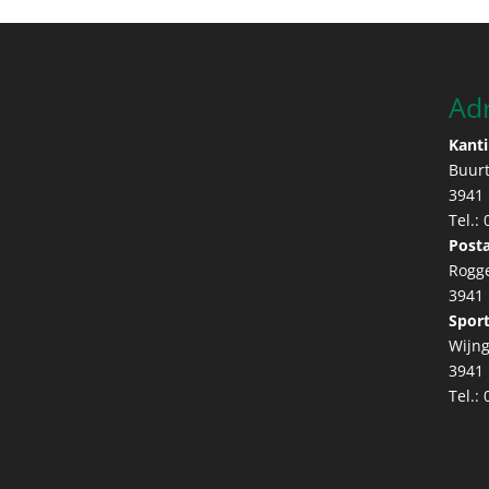
Ad
Kanti
Buur
3941
Tel.:
Posta
Rogg
3941
Sport
Wijng
3941
Tel.: