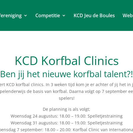
ereniging
Competitie
KCD Jeu de Boules
Web
KCD Korfbal Clinics
Ben jij het nieuwe korfbal talent?!
t KCD korfbal clinics. In 3 weken tijd kom je er achter of jij het i
elenderwijs de basis van korfbal. Daarna volgt op 7 september een
spelers!
De planning is als volgt;
Woensdag 24 augustus: 18.00 – 19.00: Spelletjestraining
Woensdag 31 augustus: 18.00 – 19.00: Spelletjestraining
ensdag 7 september: 18.00 – 20.00: Korfbal Clinic van Internationa