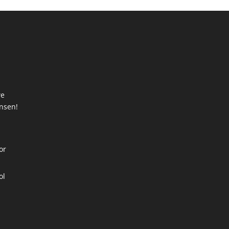
we
ansen!
t
or
ol