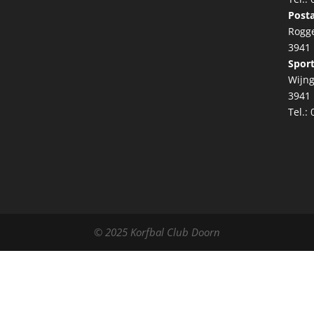
Posta
Rogg
3941
Sport
Wijng
3941
Tel.:
© 2025 Korfbal Club Doorn