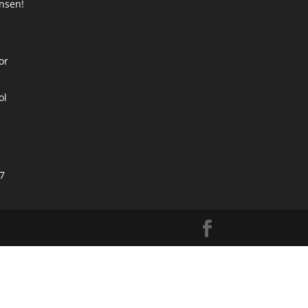
ansen!
t
or
ol
7