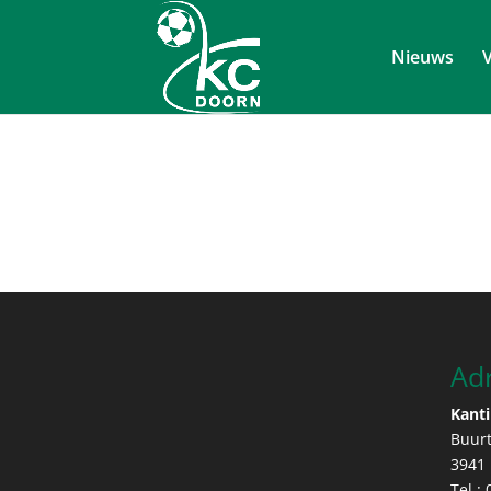
Nieuws
V
Ad
Kanti
Buur
3941
Tel.: