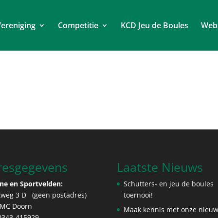
ereniging
Competitie
KCD Jeu de Boules
Web
resgegevens
Laatste Nieuws
ne en Sportvelden:
Schutters- en jeu de boules
tweg 3 D (geen postadres)
toernooi!
 MC Doorn
Maak kennis met onze nieu
 0343-415929