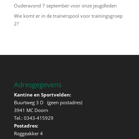
Ouderavond 7 september voor onze jeugdleden
Wie komt er in de trainerspool voor trainingsgroep
2?
Adresgegevens
Kantine en Sportvelden:
Buurtweg 3 D (geen postadres)
3941 MC Doorn
Tel.: 0343-415929
Postadres:
Roggeakker 4