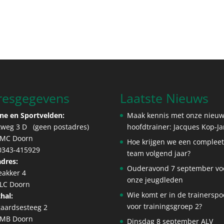
resgegevens
Laatste Nieuws
ne en Sportvelden:
Maak kennis met onze nieu
tweg 3 D (geen postadres)
hoofdtrainer: Jacques Kop-J
 MC Doorn
Hoe krijgen we een complee
 0343-415929
team volgend jaar?
dres:
Ouderavond 7 september vo
eakker 4
onze jeugdleden
 LC Doorn
Wie komt er in de trainerspo
hal:
voor trainingsgroep 2?
aardsesteeg 2
 MB Doorn
Dinsdag 8 september ALV