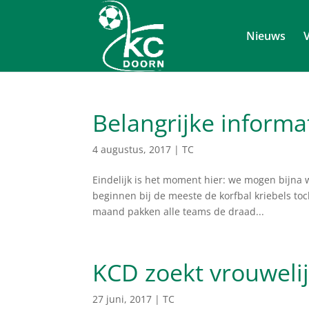
Nieuws
V
Belangrijke informa
4 augustus, 2017
|
TC
Eindelijk is het moment hier: we mogen bijna w
beginnen bij de meeste de korfbal kriebels to
maand pakken alle teams de draad...
KCD zoekt vrouwelij
27 juni, 2017
|
TC