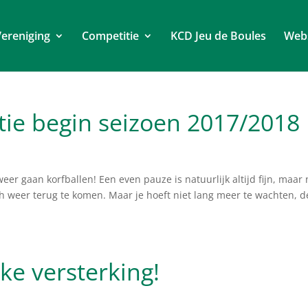
ereniging
Competitie
KCD Jeu de Boules
Web
tie begin seizoen 2017/2018
eer gaan korfballen! Een even pauze is natuurlijk altijd fijn, maar
ch weer terug te komen. Maar je hoeft niet lang meer te wachten, d
ke versterking!