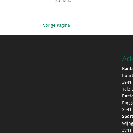
Spelen:...
« Vorige Pagina
Ad
Kanti
Buur
3941
Tel.:
Posta
Rogg
3941
Sport
Wijng
3941