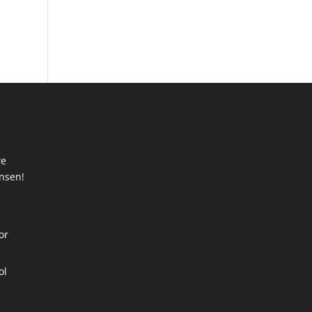
we
ansen!
t
or
ol