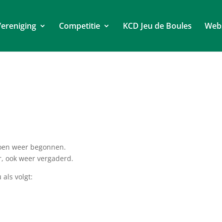
ereniging
Competitie
KCD Jeu de Boules
Web
izoen weer begonnen.
r, ook weer vergaderd.
als volgt: