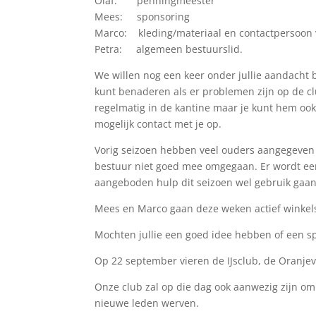
Olaf: penningmeester
Mees: sponsoring
Marco: kleding/materiaal en contactpersoon 
Petra: algemeen bestuurslid.
We willen nog een keer onder jullie aandacht 
kunt benaderen als er problemen zijn op de clu
regelmatig in de kantine maar je kunt hem oo
mogelijk contact met je op.
Vorig seizoen hebben veel ouders aangegeven om
bestuur niet goed mee omgegaan. Er wordt ee
aangeboden hulp dit seizoen wel gebruik gaa
Mees en Marco gaan deze weken actief winkels
Mochten jullie een goed idee hebben of een sp
Op 22 september vieren de IJsclub, de Oranje
Onze club zal op die dag ook aanwezig zijn om
nieuwe leden werven.