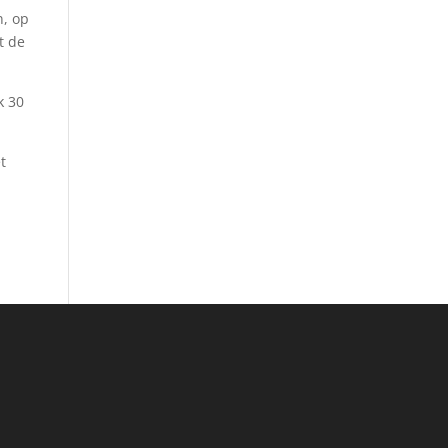
n, op
t de
k 30
t