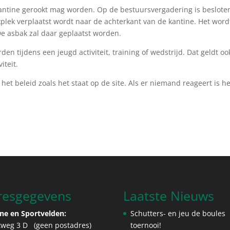
 kantine gerookt mag worden. Op de bestuursvergadering is beslote
plek verplaatst wordt naar de achterkant van de kantine. Het word
e asbak zal daar geplaatst worden.
den tijdens een jeugd activiteit, training of wedstrijd. Dat geldt oo
iteit.
t beleid zoals het staat op de site. Als er niemand reageert is he
resgegevens
Laatste Nieuws
ne en Sportvelden:
Schutters- en jeu de boules
tweg 3 D (geen postadres)
toernooi!