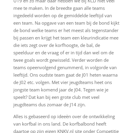
U19 en zo maar daar hebben we bij KCD niet veel
mee te maken. In de breedte gaan alle teams
ingedeeld worden op de gemiddelde leeftijd van
een team. Na opgave van een team bij de bond kijkt
de bond welke teams er het meest als tegenstander
bij passen en krijgt het team een kleurindicatie mee
die iets zegt over de korfhoogte, de bal, de
speelduur en de vraag of er in tijd dan wel om de
twee goals wordt gewisseld. Verder worden de
teams opeenvolgend genummerd, in volgorde van
leeftijd. Ons oudste team gaat de J01 heten waarna
de J02 etc. volgen. Met vier jeugdteams heet ons
jongste team komend jaar de J04. Tegen wie je
speelt? Dat kan bij een grote club met veel
jeugdteams dus zomaar de J14 zijn.
Alles is gebaseerd op ideeën over de ontwikkeling
van korfbal in ons land. De korfbalbond heeft
daartoe op zijn eigen KNKV.nl site onder Competitie